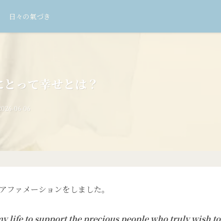
日々の氣づき
にとって幸せとは？
2026-06-06
アファメーションをしました。
my life to support the precious people who truly wish to 