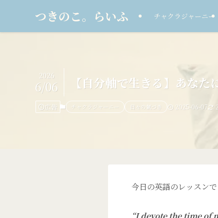
つきのこ。らいふ
チャクラジャーニー
2026
【自分軸で生きる】あなた
6/06
広告
チャクラジャーニー
日々の氣づき
2025-06-07
今日の英語のレッスンで
“I devote the time of 