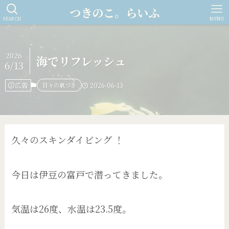
つきのこ。らいふ
SEARCH
MENU
2026
海でリフレッシュ
6/13
広告
日々の氣づき
2026-06-13
久々のスキンダイビング ！
今日は伊豆の富戸で潜ってきました。
気温は26度、水温は23.5度。