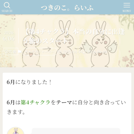
つきのこ。らいふ
SEARCH
MENU
【第4チャクラ】本当の自分に出逢
2026
6/06
う旅のスタート
広告
チャクラジャーニー
2025-06-04
2026-06-06
6月
になりました！
6月
は
第4チャクラ
を
テーマ
に自分と向き合ってい
きます。