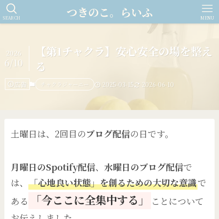
つきのこ。らいふ
SEARCH
MENU
【第1チャクラ】安心安全の場を整え
2026
6/10
る
広告
チャクラジャーニー
2025-03-15
2026-06-10
土曜日は、2回目の
ブログ配信
の日です。
月曜日のSpotify配信
、
水曜日のブログ配信
で
は、
「心地良い状態」を創るための大切な意識
で
「今ここに全集中する」
ある
ことについて
お伝えしました。