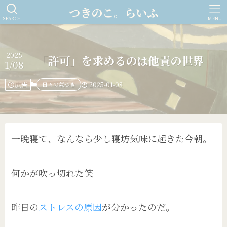
つきのこ。らいふ
SEARCH
MENU
2025
「許可」を求めるのは他責の世界
1/08
広告
日々の氣づき
2025-01-08
一晩寝て、なんなら少し寝坊気味に起きた今朝。
何かが吹っ切れた笑
昨日の
ストレスの原因
が分かったのだ。