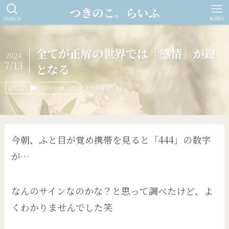
つきのこ。らいふ
SEARCH
MENU
全てが正解の世界では「感情」が鍵
2024
7/13
となる
広告
日々の氣づき
2024-07-13
今朝、ふと目が覚め携帯を見ると「444」の数字
が…
なんのサインなのかな？と思って調べたけど、よ
くわかりませんでした笑